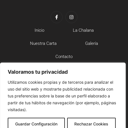
Inicio
La Chalana
Nuestra Carta
Galería
Contacto
Aviso Legal
Valoramos tu privacidad
Utilizamos cookies propias y de terceros para analizar el
Política de Privacidad
uso del sitio web y mostrarte publicidad relacionada con
tus preferencias sobre la base de un perfil elaborado a
Política de Cookies
partir de tus hábitos de navegación (por ejemplo, páginas
Declaración de Accesibilidad
visitadas).
Guardar Configuración
Rechazar Cookies
Copyright © 2024 Bar La Chalana | Powered By SAO S.L.