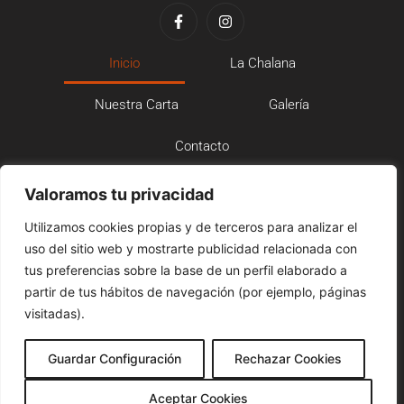
Inicio
La Chalana
Nuestra Carta
Galería
Contacto
Aviso Legal
Valoramos tu privacidad
Utilizamos cookies propias y de terceros para analizar el
Política de Privacidad
uso del sitio web y mostrarte publicidad relacionada con
tus preferencias sobre la base de un perfil elaborado a
Política de Cookies
partir de tus hábitos de navegación (por ejemplo, páginas
visitadas).
Declaración de Accesibilidad
Guardar Configuración
Rechazar Cookies
Copyright © 2024 Bar La Chalana | Powered By SAO S.L.
Aceptar Cookies